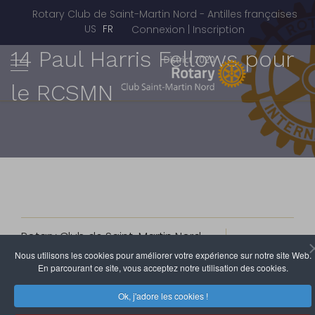
Rotary Club de Saint-Martin Nord - Antilles françaises
Sélectionnez votre langue
US
FR
Connexion | Inscription
14 Paul Harris Fellows pour
le RCSMN
Rotary Club de Saint-Martin Nord
27 Mars 2011
Clics : 4781
Nous utilisons les cookies pour améliorer votre expérience sur notre site Web.
En parcourant ce site, vous acceptez notre utilisation des cookies.
Ok, j'adore les cookies !