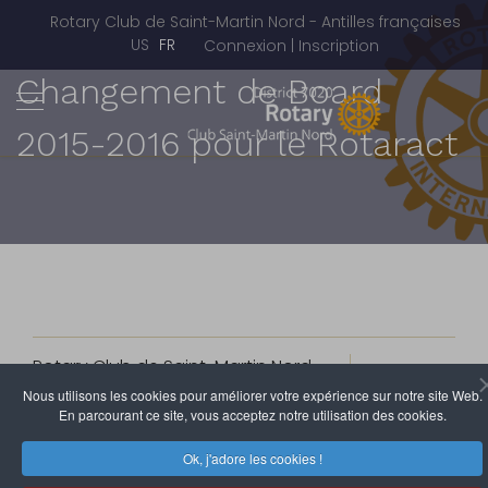
Rotary Club de Saint-Martin Nord - Antilles françaises
Sélectionnez votre langue
US
FR
Connexion | Inscription
Changement de Board
2015-2016 pour le Rotaract
Rotary Club de Saint-Martin Nord
11 Juillet 2015
Clics : 4234
Nous utilisons les cookies pour améliorer votre expérience sur notre site Web.
En parcourant ce site, vous acceptez notre utilisation des cookies.
La
Ok, j'adore les cookies !