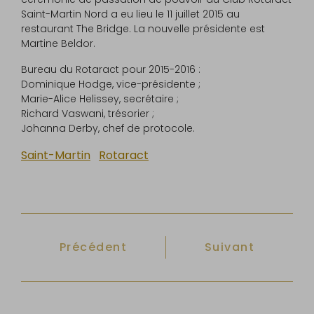
Saint-Martin Nord a eu lieu le 11 juillet 2015 au
restaurant The Bridge. La nouvelle présidente est
Martine Beldor.
Bureau du Rotaract pour 2015-2016 :
Dominique Hodge, vice-présidente ;
Marie-Alice Helissey, secrétaire ;
Richard Vaswani, trésorier ;
Johanna Derby, chef de protocole.
Saint-Martin
Rotaract
Article précédent : Le Président Thier
Article suivant
Précédent
Suivant