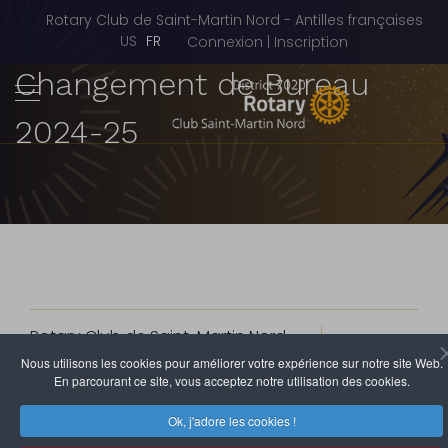
Rotary Club de Saint-Martin Nord - Antilles françaises
Sélectionnez votre langue
US
FR
Connexion | Inscription
Changement de Bureau
2024-25
Rotary Club de Saint-Martin Nord
28 Juin 2024
Clics : 6507
Nous utilisons les cookies pour améliorer votre expérience sur notre site Web.
En parcourant ce site, vous acceptez notre utilisation des cookies.
SAVE THE DATE: Soirée Changement de Bureau 2024-25
Ok, j'adore les cookies !