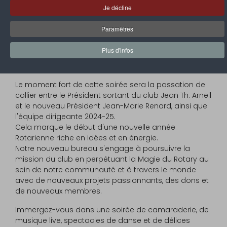
Un événement annuel, cette Soirée de Gala, en
Je décline
accord avec le thème présidentiel du Rotary
International pour 2024-25 "
La Magie du Rotary
",
Paramètres
célèbre et rassemble les membres, amis et soutiens
du Rotary Club Saint-Martin Nord pour reconnaître les
Plus d'infos
réalisations du bureau 2023-24 et présenter
officiellement le nouveau bureau.
Le moment fort de cette soirée sera la passation de
collier entre le Président sortant du club Jean Th. Arnell
et le nouveau Président Jean-Marie Renard, ainsi que
l'équipe dirigeante 2024-25.
Cela marque le début d'une nouvelle année
Rotarienne riche en idées et en énergie.
Notre nouveau bureau s'engage à poursuivre la
mission du club en perpétuant la Magie du Rotary au
sein de notre communauté et à travers le monde
avec de nouveaux projets passionnants, des dons et
de nouveaux membres.
Immergez-vous dans une soirée de camaraderie, de
musique live, spectacles de danse et de délices