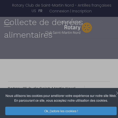
Rotary Club de Saint-Martin Nord - Antilles françaises
Sélectionnez votre langue
US
FR
Connexion | Inscription
Collecte de denrées
alimentaires
Rotary Club de Saint-Martin Nord
10 Décembre 2020
Clics : 5320
Nous utilisons les cookies pour améliorer votre expérience sur notre site Web.
En parcourant ce site, vous acceptez notre utilisation des cookies.
Une fois de plus, le Rotary-Club de Saint-martin Nord
Ok, j'adore les cookies !
souhaite venir en aide aux familles en détresse suite