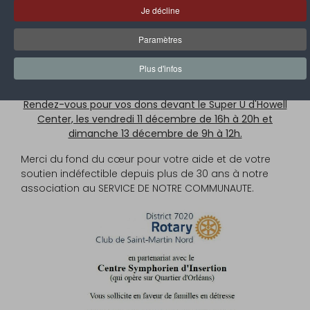
au confinement et à la situation économique de
Je décline
notre île.
Cette action de collecte de denrées alimentaires est
Paramètres
réalisée en partenariat pour la distribution avec le CSI
(Centre Symphorien d'Insertion) afin de cibler les
Plus d'infos
familles en détresse sur Quartier d Orleans.
Rendez-vous pour vos dons devant le Super U d'Howell
Center, les vendredi 11 décembre de 16h à 20h et
dimanche 13 décembre de 9h à 12h.
Merci du fond du cœur pour votre aide et de votre
soutien indéfectible depuis plus de 30 ans à notre
association au SERVICE DE NOTRE COMMUNAUTE.