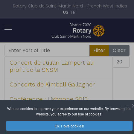
Rotary Club de Saint-Martin Nord - French West Indies
Select your language
US
FR
Enter Part of Title
Filter
Clear
Display #
Concert de Julian Lampert au
profit de la SNSM
Concerts de Kimball Gallagher
Conférence : Lisbonne 2013
We use cookies to improve your experience on our website. By browsing this
Conférence : Montego Bay
website, you agree to our use of cookies.
Jamaïca
Ok, I love cookies!