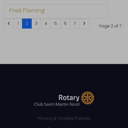
Fred Fleming
1
2
3
4
5
6
7
Page 2 of 7
Privacy & Cookies Policies